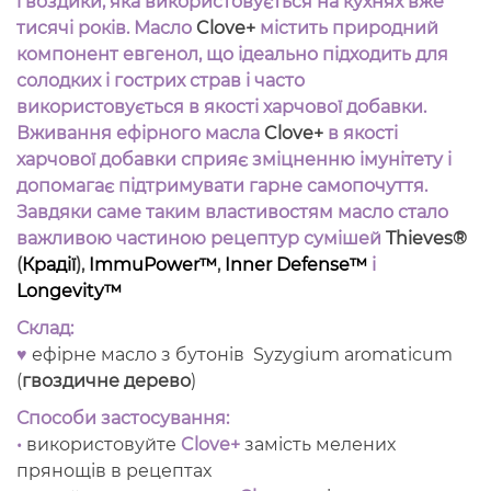
гвоздики, яка використовується на кухнях вже
тисячі років.
Масло
Clove+
містить природний
компонент евгенол, що ідеально підходить для
солодких і гострих страв і часто
використовується в якості харчової добавки.
Вживання ефірного масла
Clove+
в якості
харчової добавки сприяє зміцненню імунітету і
допомагає підтримувати гарне самопочуття.
Завдяки саме таким властивостям масло стало
важливою частиною рецептур сумішей
Thieves®
(
Крадії
),
ImmuPower™
,
Inner Defense™
і
Longevity™
Склад:
♥
ефірне масло з бутонів Syzygium aromaticum
(
гвоздичне дерево
)
Способи застосування:
•
використовуйте
Clove+
замість мелених
прянощів в рецептах