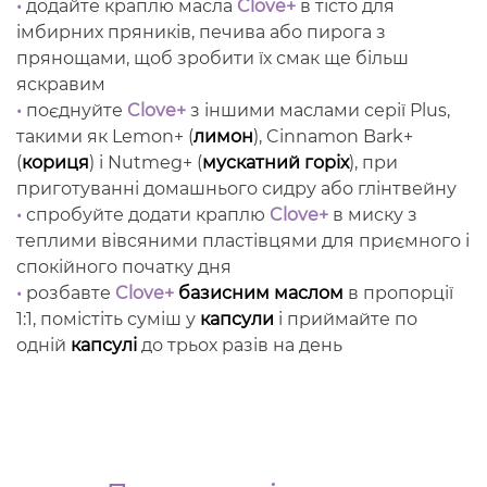
•
додайте краплю масла
Clove+
в тісто для
імбирних пряників, печива або пирога з
прянощами, щоб зробити їх смак ще більш
яскравим
•
поєднуйте
Clove+
з іншими маслами серії Plus,
такими як Lemon+ (
лимон
), Cinnamon Bark+
(
кориця
) і Nutmeg+ (
мускатний горіх
), при
приготуванні домашнього сидру або глінтвейну
•
спробуйте додати краплю
Clove+
в миску з
теплими вівсяними пластівцями для приємного і
спокійного початку дня
•
розбавте
Clove+
базисним маслом
в пропорції
1:1, помістіть суміш у
капсули
і приймайте по
одній
капсулі
до трьох разів на день