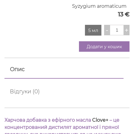
Syzygium aromaticum
13
€
Clove+
-
+
5 мл
[Гвоздика
кількість
Додати у кошик
Опис
Відгуки (0)
Харчова добавка з ефірного масла
Clove+
– це
концентрований дистилят ароматної і пряної