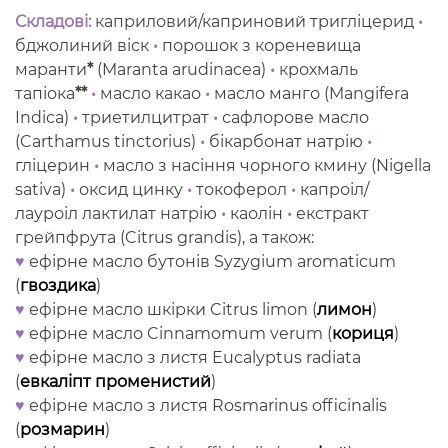
Складові:
каприловий/каприновий тригліцерид
•
бджолиний віск
•
порошок з кореневища
маранти
*
(Maranta arudinacea)
•
крохмаль
тапіока
**
•
масло какао
•
масло манго (Mangifera
Indica)
•
триетилцитрат
•
сафлорове масло
(Carthamus tinctorius)
•
бікарбонат натрію
•
гліцерин
•
масло з насіння чорного кмину (Nigella
sativa)
•
оксид цинку
•
токоферол
•
капроіл/
лауроіл лактилат натрію
•
каолін
•
екстракт
грейпфрута (Citrus grandis), а також:
♥
ефірне масло бутонів
Syzygium aromaticum
(
гвоздика
)
♥
ефірне масло шкірки Citrus limon (
лимон
)
♥
ефірне масло Cinnamomum verum (
кориця
)
♥
ефірне масло з листя Eucalyptus radiata
(
евкаліпт променистий
)
♥
ефірне масло з листя Rosmarinus officinalis
(
розмарин
)