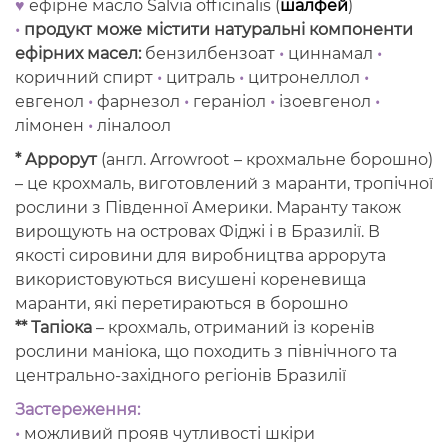
♥
ефірне масло Salvia officinalis (
шалфей
)
•
продукт може містити натуральні компоненти
ефірних масел:
бензилбензоат
•
циннамал
•
коричний спирт
•
цитраль
•
цитронеллол
•
евгенол
•
фарнезол
•
гераніол
•
ізоевгенол
•
лімонен
•
ліналоол
* Аррорут
(англ. Arrowroot – крохмальне борошно)
– це крохмаль, виготовлений з маранти, тропічної
рослини з Південної Америки. Маранту також
вирощують на островах Фіджі і в Бразилії. В
якості сировини для виробництва аррорута
використовуються висушені кореневища
маранти, які перетираються в борошно
** Тапіока
– крохмаль, отриманий із коренів
рослини маніока, що походить з північного та
центрально-західного регіонів Бразилії
Застереження:
•
можливий прояв чутливості шкіри