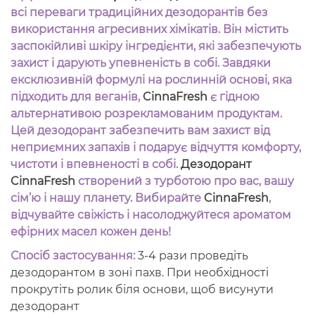
всі переваги традиційних дезодорантів без
використання агресивних хімікатів. Він містить
заспокійливі шкіру інгредієнти, які забезпечують
захист і дарують упевненість в собі. Завдяки
ексклюзивній формулі на рослинній основі, яка
підходить для веганів,
CinnaFresh
є гідною
альтернативою розрекламованим продуктам.
Цей дезодорант забезпечить вам захист від
неприємних запахів і подарує відчуття комфорту,
чистоти і впевненості в собі.
Дезодорант
CinnaFresh
створений з турботою про вас, вашу
сім’ю і нашу планету. Вибирайте
CinnaFresh
,
відчувайте свіжість і насолоджуйтеся ароматом
ефірних масел кожен день!
Спосі
б
застосування:
3-4 рази проведіть
дезодорантом в зоні пахв. При необхідності
прокрутіть ролик біля основи, щоб висунути
дезодорант