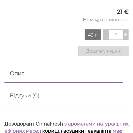
21
€
Немає в наявності
Дезодора
-
+
42 г
CinnaFre
кількість
Додати у кошик
Опис
Відгуки (0)
Дезодорант CinnaFresh
з ароматами натуральних
ефірних масел
кориці
,
гвоздики
і
евкаліпта
має