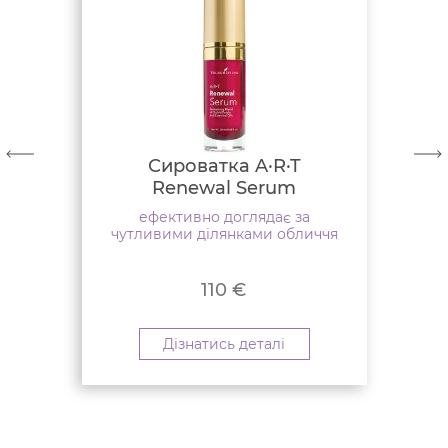
Сироватка A·R·T
Renewal Serum
ефективно доглядає за
чутливими ділянками обличчя
110
€
Дізнатись деталі