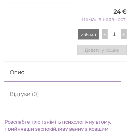
24
€
Немає в наявності
Гель
-
+
236 мл
для
душу
Lavender
кількість
Додати у кошик
Опис
Відгуки (0)
Розслабте тіло і зніміть психологічну втому,
прийнявши заспокійливу ванну з кращим