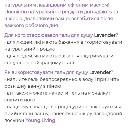
натуральним лавандовим ефірним
ма
слом!
Повністю натуральні інгредієнти доглядають за
шкірою, дозволяючи вам розслабитися після
важкого робочого дня
Для кого створювався гель для душу
Lavender
?
•
для людей, які мають бажання використовувати
натуральний продукт
•
для людей, які мають бажання підтримувати
своє тіло в найкращому стані
Як використовувати гель для душу
Lavender
?
•
налийте гель безпосередньо в воду і прийміть
розкішну ванну з піною
•
ви також можете нанести гель на мочалку і
спінити його
•
на цьому лавандові процедури не закінчуються:
прийнявши ванну, нанесіть на шкіру лавандовий
лосьйон
Young Living