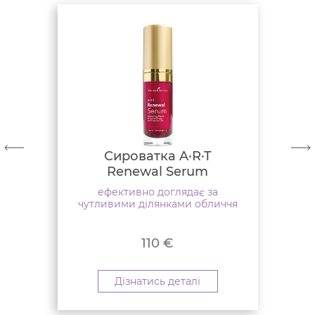
Сироватка A·R·T
Renewal Serum
ефективно доглядає за
чутливими ділянками обличчя
110
€
Дізнатись деталі