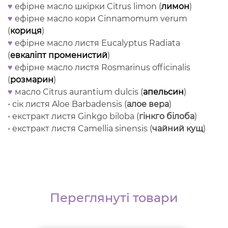
♥
ефірне масло шкірки Citrus limon (
лимон
)
♥
ефірне масло кори Cinnamomum verum
(
кориця
)
♥
ефірне масло листя Eucalyptus Radiata
(
евкаліпт променистий
)
♥
ефірне масло листя Rosmarinus officinalis
(
розмарин
)
♥
масло Citrus aurantium dulcis (
апельсин
)
•
сік листя Aloe Barbadensis (
алое вера
)
•
екстракт листя Ginkgo biloba (
гінкго білоба
)
•
екстракт листя Camellia sinensis (
чайний кущ
)
Переглянуті товари