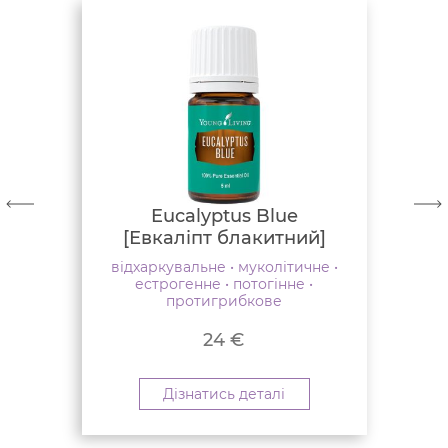
Eucalyptus Blue
[Евкаліпт блакитний]
відхаркувальне • муколітичне •
естрогенне • потогінне •
протигрибкове
24
€
Дізнатись деталі