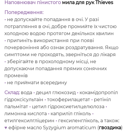
Наповнювач пінистого
мила для рук Thieves
Попередження:
•
не допускайте попадання в очі. У разі
потрапляння в очі, добре промийте їх чистою
холодною водою протягом декількох хвилин
•
припиніть використання при появі
почервоніння або ознак роздратування. Якщо
симптоми не проходять, зверніться до лікаря
•
зберігайте в прохолодному місці, не
допускаючи попадання прямих сонячних
променів
•
не приймати всередину
Склад:
вода
•
децил глюкозид
•
кокамідопропіл
гідроксісультаін
•
токоферилацетат
•
ретініл
пальмітат
•
цетил гідроксиетилцелюлоза
•
лимонна кислота
•
каприліл гліколь
•
етилгексилгліцерин
•
гексиленгліколь, а також:
♥
ефірне масло Syzygium aromaticum (
гвоздика
)