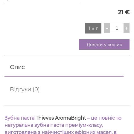
21
€
Зубна
-
+
118 г
паста
AromaBri
кількість
Додати у кошик
Опис
Відгуки (0)
Зубна паста
Thieves AromaBright
– це повністю
натуральна зубна паста преміум-класу,
виготовлена ​​з найчистіших ефірних масел, в