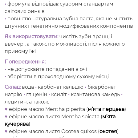
•
формула відповідає суворим стандартам
світових ринків
•
повністю натуральна зубна паста, яка не містить
штучних і генетично модифікованих компонентів
Як використовувати:
чистіть зуби вранці і
ввечері, а також, по можливості, після кожного
прийому їжі
Попередження:
•
не допускайте попадання в очі
•
зберігати в прохолодному сухому місці
Склад:
вода
•
карбонат кальцію
•
бікарбонат
натрію
•
гліценін
•
ксиліт
•
ксантанова камедь
•
лецитин, а також:
♥
ефірне масло Mentha piperita (
м’ята перцева
)
♥
ефірне масло листя Mentha spicata (
м’ята
кучерява
)
♥
ефірне масло листя Ocotea quixos (
окотея
)