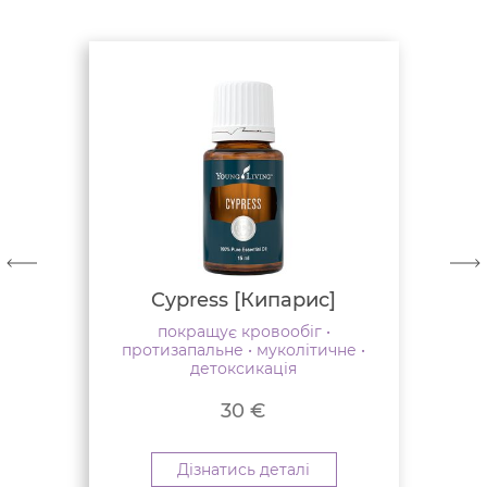
Cypress [Кипарис]
покращує кровообіг •
протизапальне • муколітичне •
детоксикація
30
€
Дізнатись деталі