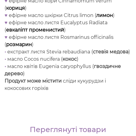
♥
ефірне масло кори Cinnamomum verum
(
кориця
)
♥
ефірне масло шкірки Citrus limon (
лимон
)
♥
ефірне масло листя Eucalyptus Radiata
(
евкаліпт променистий
)
♥
ефірне масло листя Rosmarinus officinalis
(
розмарин
)
•
екстракт листя Stevia rebaudiana (
стевія медова
)
•
масло Cocos nucifera (
кокос
)
•
масло квітів Eugenia caryophyllus (
гвоздичне
дерево
)
Продукт може містити
сліди кукурудзи і
кокосових горіхів
Переглянуті товари