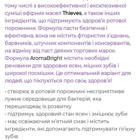
тому числі з високоефективної і ексклюзивної
суміші ефірних масел
Thieves
, а також інших
інгредієнтів, що підтримують здоров’я ротової
порожнини.
Формула пасти безпечна і
ефективна, вона не містить фтористих з’єднань,
барвників, штучних компонентів і консервантів,
на відміну від паст деяких торгових марок.
Формула
AromaBright
містить необхідні
речовини для здорових ясен, міцних зубів і
широкої посмішки. Це оптимальний варіант для
людей, що піклуються про своє здоров’я!
•
створює в ротовій порожнині несприятливе
лужне середовище для бактерій, яка
перешкоджає їх розвитку
•
підтримує здоровий стан ясен і зміцнює зуби
•
має освіжаючий м’ятний смак і містить
інгредієнти, які допомагають підтримувати гігієну
зубів